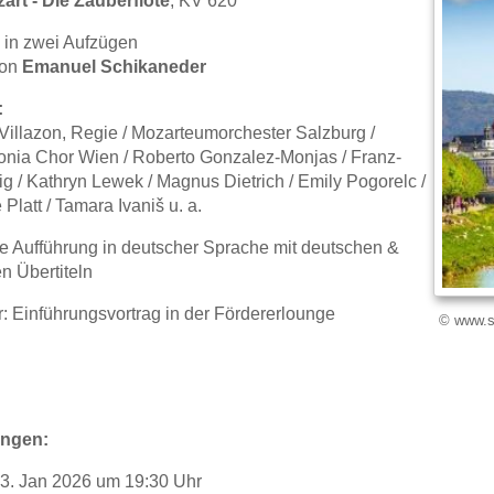
art - Die Zauberflöte
, KV 620
 in zwei Aufzügen
von
Emanuel Schikaneder
:
illazon, Regie / Mozarteumorchester Salzburg /
onia Chor Wien / Roberto Gonzalez-Monjas / Franz-
ig / Kathryn Lewek / Magnus Dietrich / Emily Pogorelc /
Platt / Tamara Ivaniš u. a.
e Aufführung in deutscher Sprache mit deutschen &
n Übertiteln
: Einführungsvortrag in der Fördererlounge
© www.sa
ungen:
23. Jan 2026 um 19:30 Uhr