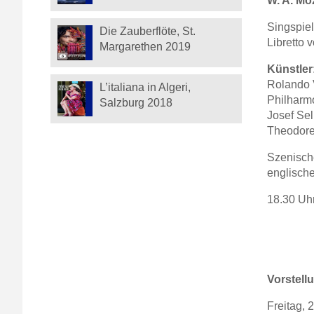
W. A. Moz
Singspiel
Die Zauberflöte, St.
Libretto 
Margarethen 2019
Künstler
Rolando V
L’italiana in Algeri,
Philharm
Salzburg 2018
Josef Sel
Theodore 
Szenisch
englische
18.30 Uhr
Vorstell
Freitag, 