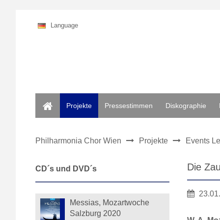
Language
Home
Projekte
Pressestimmen
Diskographie
Philharmonia Chor Wien
Projekte
Events Le
Die Zau
CD´s und DVD´s
23.01
Messias, Mozartwoche
Salzburg 2020