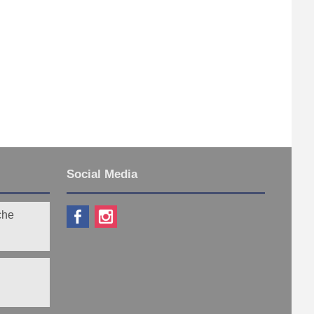
Social Media
che