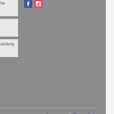
che
 Salzburg