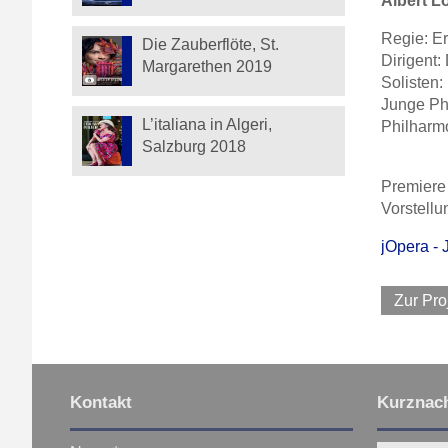
Albert L
Regie: Er
Die Zauberflöte, St.
Dirigent
Margarethen 2019
Solisten:
Junge Ph
L’italiana in Algeri,
Philharm
Salzburg 2018
Premiere
Vorstellu
jOpera - 
Zur Pro
Kontakt
Kurznach