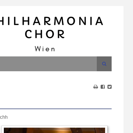
Suche
achh