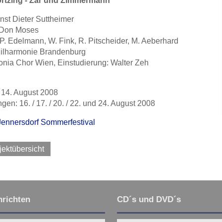
ortzing - Zar und Zimmermann
nst Dieter Suttheimer
: Don Moses
 P. Edelmann, W. Fink, R. Pitscheider, M. Aeberhard
ilharmonie Brandenburg
onia Chor Wien, Einstudierung: Walter Zeh
 14. August 2008
ngen: 16. / 17. / 20. / 22. und 24. August 2008
Jennersdorf Sommerfestival
jektübersicht
richten
CD´s und DVD´s