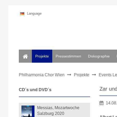
Language
Home
Projekte
Pressestimmen
Diskographie
Philharmonia Chor Wien
Projekte
Events Le
Zar un
CD´s und DVD´s
14.08
Messias, Mozartwoche
Salzburg 2020