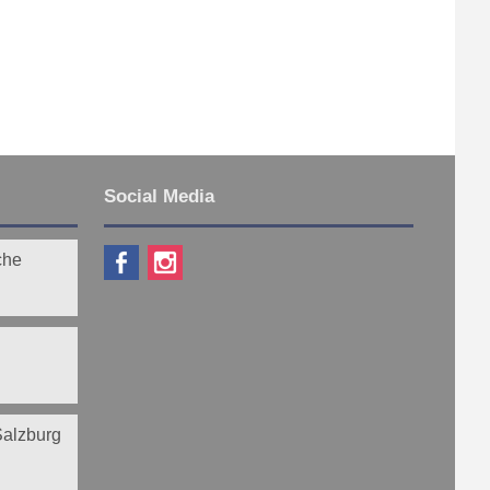
Social Media
che
 Salzburg