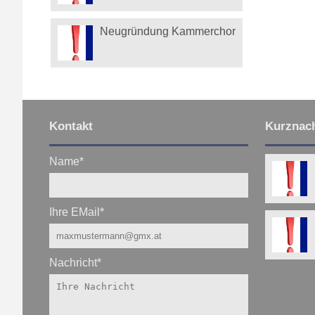
Neugründung Kammerchor
Kontakt
Kurznach
Name
*
Ihre EMail
*
Nachricht
*