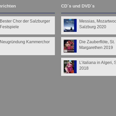
richten
CD´s und DVD´s
Bester Chor der Salzburger
Messias, Mozartwo
Festspiele
Salzburg 2020
Neugründung Kammerchor
Die Zauberflöte, St.
Margarethen 2019
L’italiana in Algeri,
2018