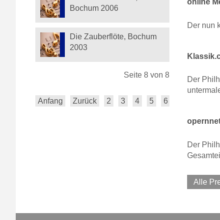
online M
Bochum 2006
Der nun k
Die Zauberflöte, Bochum
2003
Klassik.c
Seite 8 von 8
Der Philh
untermal
Anfang
Zurück
2
3
4
5
6
7
8
opernnet
Der Philh
Gesamtei
Alle P