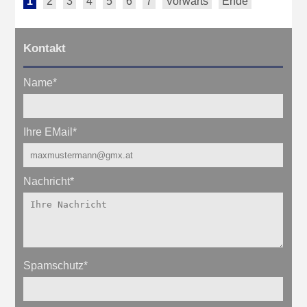
1
2
3
4
5
6
7
Vorwärts
Ende
Kontakt
Name
*
Ihre EMail
*
Nachricht
*
Spamschutz
*