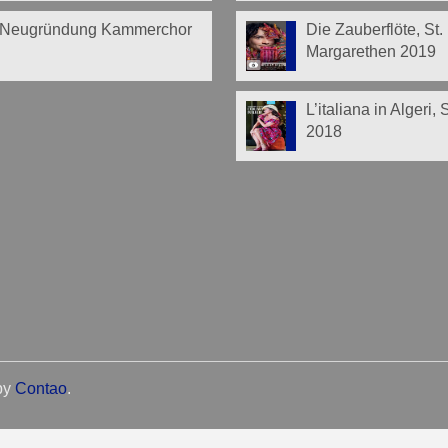
Neugründung Kammerchor
Die Zauberflöte, St.
Margarethen 2019
L’italiana in Algeri,
2018
by
Contao
.