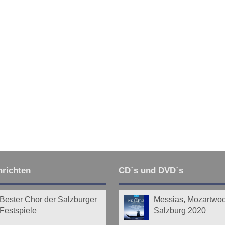
wärts
Ende
richten
CD´s und DVD´s
Bester Chor der Salzburger
Messias, Mozartwo
Festspiele
Salzburg 2020