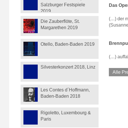
Salzburger Festspiele
Das Oper
2019
(…) der 
Die Zauberflöte, St.
(Susanne 
Margarethen 2019
Brennpun
Otello, Baden-Baden 2019
(…) auffa
Silvesterkonzert 2018, Linz
Alle P
Les Contes d´Hoffmann,
Baden-Baden 2018
Rigoletto, Luxembourg &
Paris