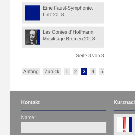
Eine Faust-Symphonie,
Linz 2018
Les Contes d´Hoffmann,
Musiktage Bremen 2018
Seite 3 von 8
Anfang
Zurück
1
2
3
4
5
6
7
Vor
Kontakt
Kurznach
Name
*