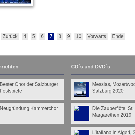
Zurück
4
5
6
7
8
9
10
Vorwärts
Ende
richten
CD´s und DVD´s
Bester Chor der Salzburger
Messias, Mozartwo
Festspiele
Salzburg 2020
Neugründung Kammerchor
Die Zauberflöte, St.
Margarethen 2019
L’italiana in Algeri,