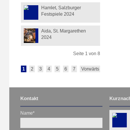
Hamlet, Salzburger
Festspiele 2024
Aida, St. Margarethen
2024
Seite 1 von 8
1
2
3
4
5
6
7
Vorwärts
Ende
Kontakt
Kurznach
Name
*