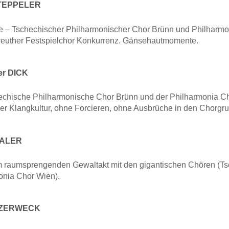
STEPPELER
e – Tschechischer Philharmonischer Chor Brünn und Philharm
euther Festspielchor Konkurrenz. Gänsehautmomente.
er DICK
echische Philharmonische Chor Brünn und der Philharmonia C
r Klangkultur, ohne Forcieren, ohne Ausbrüche in den Chorgru
HALER
 raumsprengenden Gewaltakt mit den gigantischen Chören (Ts
onia Chor Wien).
f ZERWECK