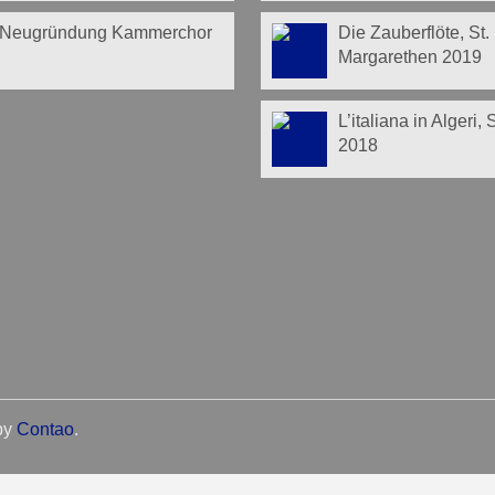
Neugründung Kammerchor
Die Zauberflöte, St.
Margarethen 2019
L’italiana in Algeri,
2018
by
Contao
.