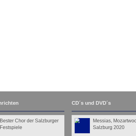
wärts
Ende
richten
CD´s und DVD´s
Bester Chor der Salzburger
Messias, Mozartwo
Festspiele
Salzburg 2020