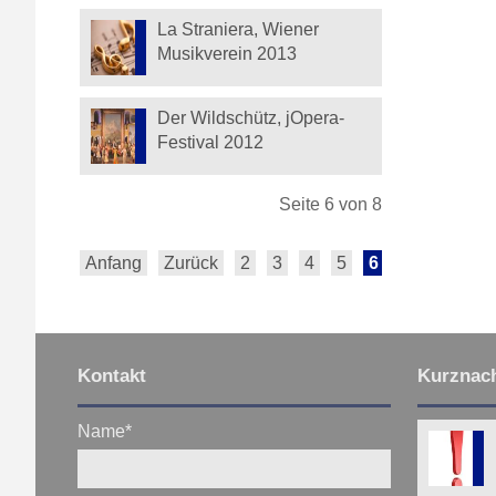
La Straniera, Wiener
Musikverein 2013
Der Wildschütz, jOpera-
Festival 2012
Seite 6 von 8
Anfang
Zurück
2
3
4
5
6
7
8
Vor
Kontakt
Kurznach
Name
*