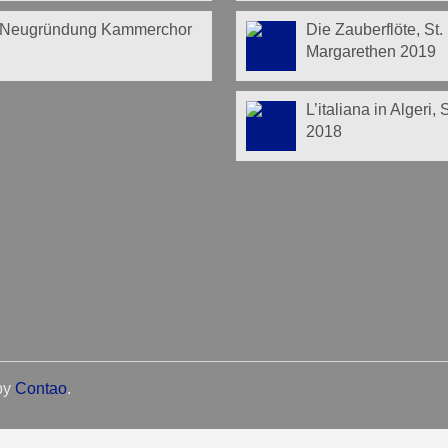
Neugründung Kammerchor
Die Zauberflöte, St.
Margarethen 2019
L’italiana in Algeri,
2018
by
Contao
.