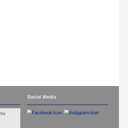
Social Media
che