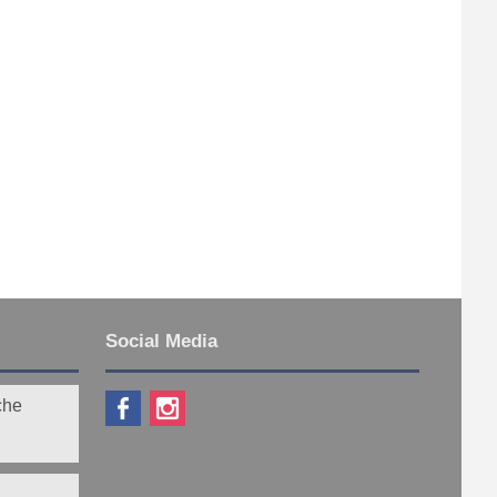
Social Media
che