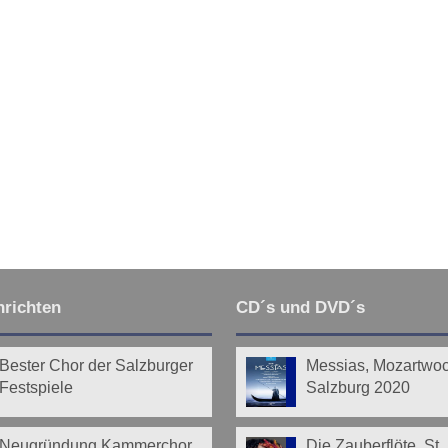
richten
CD´s und DVD´s
Bester Chor der Salzburger
Messias, Mozartwo
Festspiele
Salzburg 2020
Neugründung Kammerchor
Die Zauberflöte, St.