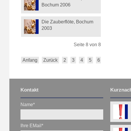
Bochum 2006
Die Zauberflöte, Bochum
2003
Seite 8 von 8
Anfang
Zurück
2
3
4
5
6
7
8
Kontakt
Kurznach
Name
*
Ihre EMail
*