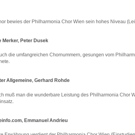
 Chor bewies der Philharmonia Chor Wien sein hohes Niveau (Lei
 Merker, Peter Dusek
auch die umfangreichen Chornummern, gesungen vom Philharmon
nete.
nde
ter Allgemeine, Gerhard Rohde
ich muß man die wunderbare Leistung des Philharmonia Chor 
insatz.
einfo.com, Emmanuel Andrieu
e Erwähnung verdient der Philharmonia Chor Wien (Einstudieru