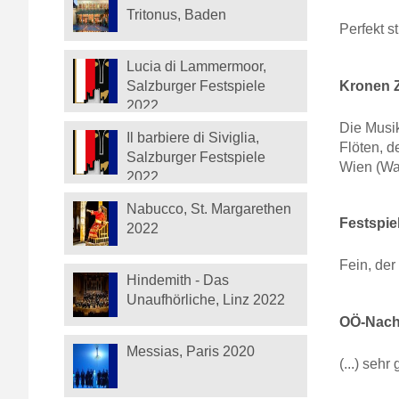
Tritonus, Baden
Perfekt 
Lucia di Lammermoor,
Kronen Z
Salzburger Festspiele
2022
Die Musik
Il barbiere di Siviglia,
Flöten, 
Salzburger Festspiele
Wien (Wal
2022
Nabucco, St. Margarethen
Festspie
2022
Fein, de
Hindemith - Das
Unaufhörliche, Linz 2022
OÖ-Nachr
Messias, Paris 2020
(...) seh