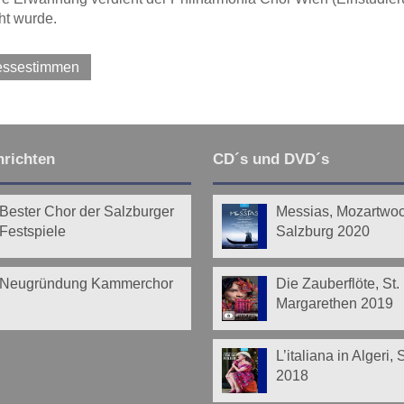
ht wurde.
ressestimmen
richten
CD´s und DVD´s
Bester Chor der Salzburger
Messias, Mozartwo
Festspiele
Salzburg 2020
Neugründung Kammerchor
Die Zauberflöte, St.
Margarethen 2019
L’italiana in Algeri,
2018