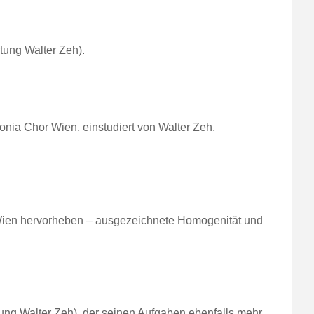
tung Walter Zeh).
ia Chor Wien, einstudiert von Walter Zeh,
Wien hervorheben – ausgezeichnete Homogenität und
ng Walter Zeh), der seinen Aufgaben ebenfalls mehr