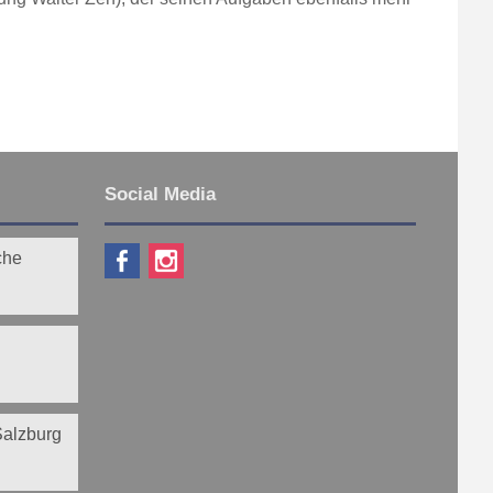
Social Media
che
 Salzburg