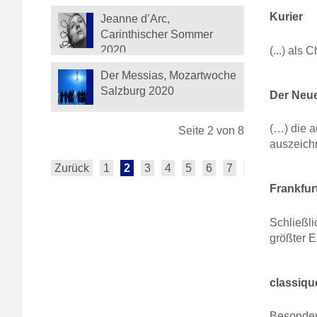
Kurier
Jeanne d’Arc,
Carinthischer Sommer
2020
(...) als
Der Messias, Mozartwoche
Salzburg 2020
Der Neue
(…) die 
Seite 2 von 8
auszeich
Zurück
1
2
3
4
5
6
7
Vorwärts
E
Frankfur
Schließl
größter E
classiqu
Besonder