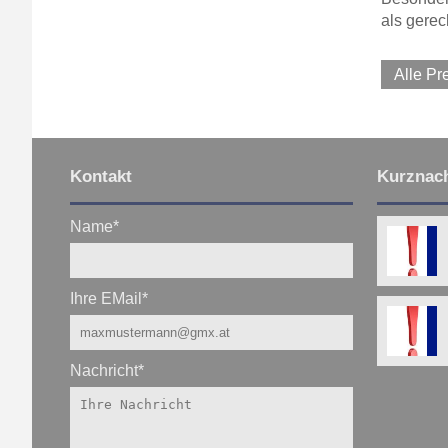
als gerec
Alle P
Kontakt
Kurznach
Name
*
Ihre EMail
*
Nachricht
*